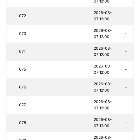
07 12:00
2026-08-
072
-
07 12:00
2026-08-
073
-
07 12:00
2026-08-
074
-
07 12:00
2026-08-
075
-
07 12:00
2026-08-
076
-
07 12:00
2026-08-
077
-
07 12:00
2026-08-
078
-
07 12:00
2026-08-