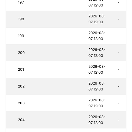
197
-
07 12:00
2026-08-
198
-
07 12:00
2026-08-
199
-
07 12:00
2026-08-
200
-
07 12:00
2026-08-
201
-
07 12:00
2026-08-
202
-
07 12:00
2026-08-
203
-
07 12:00
2026-08-
204
-
07 12:00