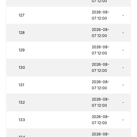
07 12:00
2026-08-
127
-
07 12:00
2026-08-
128
-
07 12:00
2026-08-
129
-
07 12:00
2026-08-
130
-
07 12:00
2026-08-
131
-
07 12:00
2026-08-
132
-
07 12:00
2026-08-
133
-
07 12:00
2026-08-