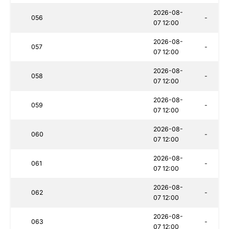
2026-08-
056
-
07 12:00
2026-08-
057
-
07 12:00
2026-08-
058
-
07 12:00
2026-08-
059
-
07 12:00
2026-08-
060
-
07 12:00
2026-08-
061
-
07 12:00
2026-08-
062
-
07 12:00
2026-08-
063
-
07 12:00