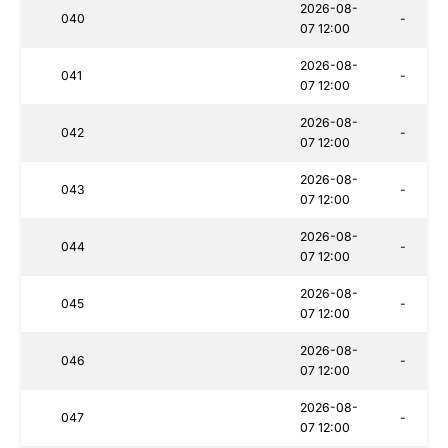
2026-08-
040
-
07 12:00
2026-08-
041
-
07 12:00
2026-08-
042
-
07 12:00
2026-08-
043
-
07 12:00
2026-08-
044
-
07 12:00
2026-08-
045
-
07 12:00
2026-08-
046
-
07 12:00
2026-08-
047
-
07 12:00