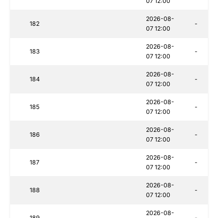
07 12:00
2026-08-
182
-
07 12:00
2026-08-
183
-
07 12:00
2026-08-
184
-
07 12:00
2026-08-
185
-
07 12:00
2026-08-
186
-
07 12:00
2026-08-
187
-
07 12:00
2026-08-
188
-
07 12:00
2026-08-
189
-