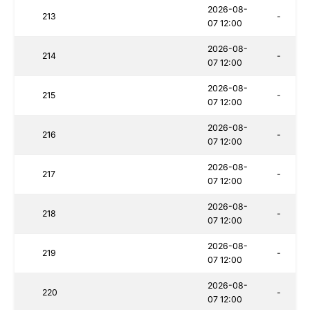
2026-08-
213
-
07 12:00
2026-08-
214
-
07 12:00
2026-08-
215
-
07 12:00
2026-08-
216
-
07 12:00
2026-08-
217
-
07 12:00
2026-08-
218
-
07 12:00
2026-08-
219
-
07 12:00
2026-08-
220
-
07 12:00