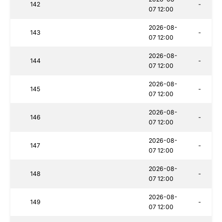
142
-
07 12:00
2026-08-
143
-
07 12:00
2026-08-
144
-
07 12:00
2026-08-
145
-
07 12:00
2026-08-
146
-
07 12:00
2026-08-
147
-
07 12:00
2026-08-
148
-
07 12:00
2026-08-
149
-
07 12:00