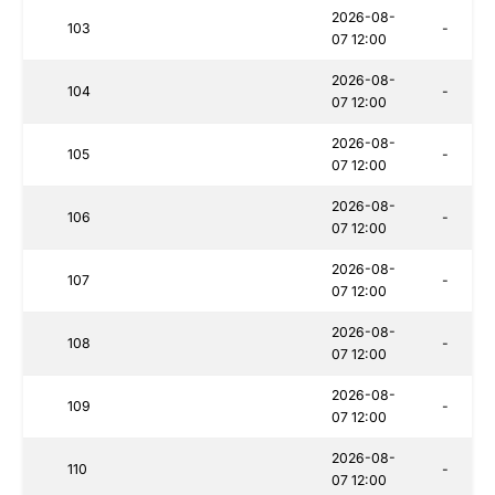
2026-08-
103
-
07 12:00
2026-08-
104
-
07 12:00
2026-08-
105
-
07 12:00
2026-08-
106
-
07 12:00
2026-08-
107
-
07 12:00
2026-08-
108
-
07 12:00
2026-08-
109
-
07 12:00
2026-08-
110
-
07 12:00