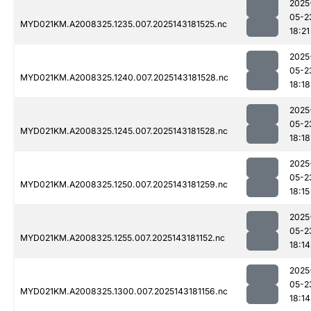
2025
05-2
MYD021KM.A2008325.1235.007.2025143181525.nc
18:21
2025
05-2
MYD021KM.A2008325.1240.007.2025143181528.nc
18:18
2025
05-2
MYD021KM.A2008325.1245.007.2025143181528.nc
18:18
2025
05-2
MYD021KM.A2008325.1250.007.2025143181259.nc
18:15
2025
05-2
MYD021KM.A2008325.1255.007.2025143181152.nc
18:14
2025
05-2
MYD021KM.A2008325.1300.007.2025143181156.nc
18:14