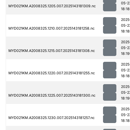
05-2
MYD021KM.A2008325.1205.007.2025143181309.nc
18:18
2025
05-2
MYD021KM.A2008325.1210.007.2025143181258.nc
18:18
2025
05-2
MYD021KM.A2008325.1215.007.2025143181308.nc
18:19
2025
05-2
MYD021KM.A2008325.1220.007.2025143181255.nc
18:18
2025
05-2
MYD021KM.A2008325.1225.007.2025143181300.nc
18:19
2025
05-2
MYD021KM.A2008325.1230.007.2025143181257.nc
18:18