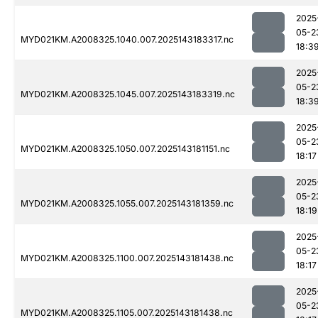
2025
05-2
MYD021KM.A2008325.1040.007.2025143183317.nc
18:3
2025
05-2
MYD021KM.A2008325.1045.007.2025143183319.nc
18:3
2025
05-2
MYD021KM.A2008325.1050.007.2025143181151.nc
18:17
2025
05-2
MYD021KM.A2008325.1055.007.2025143181359.nc
18:19
2025
05-2
MYD021KM.A2008325.1100.007.2025143181438.nc
18:17
2025
05-2
MYD021KM.A2008325.1105.007.2025143181438.nc