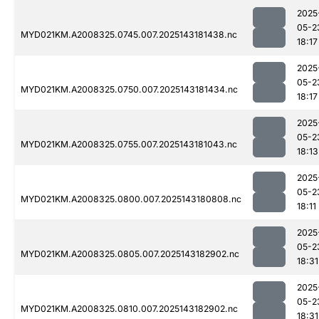
2025
05-2
MYD021KM.A2008325.0745.007.2025143181438.nc
18:17
2025
05-2
MYD021KM.A2008325.0750.007.2025143181434.nc
18:17
2025
05-2
MYD021KM.A2008325.0755.007.2025143181043.nc
18:13
2025
05-2
MYD021KM.A2008325.0800.007.2025143180808.nc
18:11
2025
05-2
MYD021KM.A2008325.0805.007.2025143182902.nc
18:31
2025
05-2
MYD021KM.A2008325.0810.007.2025143182902.nc
18:31