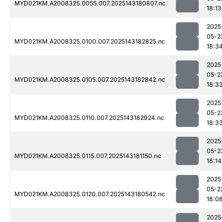
MYD021KM.A2008325.0055.007.2025143180807.nc
18:13
2025
05-2
MYD021KM.A2008325.0100.007.2025143182825.nc
18:3
2025
05-2
MYD021KM.A2008325.0105.007.2025143182842.nc
18:3
2025
05-2
MYD021KM.A2008325.0110.007.2025143182924.nc
18:3
2025
05-2
MYD021KM.A2008325.0115.007.2025143181150.nc
18:14
2025
05-2
MYD021KM.A2008325.0120.007.2025143180542.nc
18:0
2025