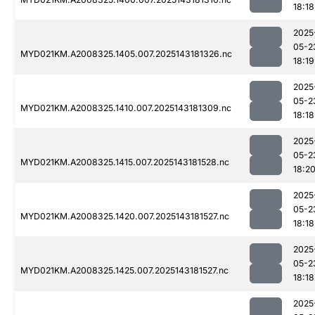
18:18
2025
05-2
MYD021KM.A2008325.1405.007.2025143181326.nc
18:19
2025
05-2
MYD021KM.A2008325.1410.007.2025143181309.nc
18:18
2025
05-2
MYD021KM.A2008325.1415.007.2025143181528.nc
18:2
2025
05-2
MYD021KM.A2008325.1420.007.2025143181527.nc
18:18
2025
05-2
MYD021KM.A2008325.1425.007.2025143181527.nc
18:18
2025