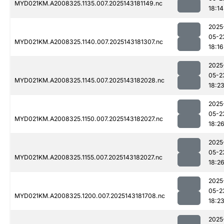
MYD021KM.A2008325.1135.007.2025143181149.nc
18:14
2025
05-2
MYD021KM.A2008325.1140.007.2025143181307.nc
18:16
2025
05-2
MYD021KM.A2008325.1145.007.2025143182028.nc
18:2
2025
05-2
MYD021KM.A2008325.1150.007.2025143182027.nc
18:2
2025
05-2
MYD021KM.A2008325.1155.007.2025143182027.nc
18:2
2025
05-2
MYD021KM.A2008325.1200.007.2025143181708.nc
18:2
2025