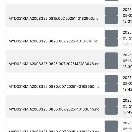
2025
05-2
MYD021KM.A2008325.0815.007.2025143182903.nc
18:31
2025
05-2
MYD021KM.A2008325.0820.007.2025143181041.nc
18:13
2025
05-2
MYD021KM.A2008325.0825.007.2025143183648.nc
18:3
2025
05-2
MYD021KM.A2008325.0830.007.2025143183650.nc
18:4
2025
05-2
MYD021KM.A2008325.0835.007.2025143183645.nc
18:4
2025
05-2
MYD021KM.A2008325.0840.007.2025143183242.nc