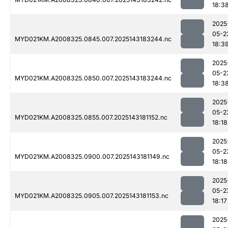
18:3
2025
05-2
MYD021KM.A2008325.0845.007.2025143183244.nc
18:3
2025
05-2
MYD021KM.A2008325.0850.007.2025143183244.nc
18:3
2025
05-2
MYD021KM.A2008325.0855.007.2025143181152.nc
18:18
2025
05-2
MYD021KM.A2008325.0900.007.2025143181149.nc
18:18
2025
05-2
MYD021KM.A2008325.0905.007.2025143181153.nc
18:17
2025