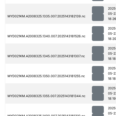
2025
05-2
MYD021KM.A2008325.1335.007.2025143182139.nc
18:2
2025
05-2
MYD021KM.A2008325.1340.007.2025143181526.nc
18:2
2025
05-2
MYD021KM.A2008325.1345.007.2025143181307.nc
18:18
2025
05-2
MYD021KM.A2008325.1350.007.2025143181255.nc
18:18
2025
05-2
MYD021KM.A2008325.1355.007.2025143181344.nc
18:19
2025
05-2
MYD021KM.A2008325.1400.007.2025143181310.nc