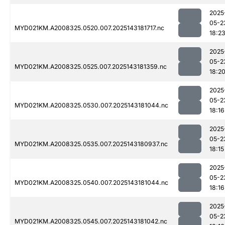
2025
05-2
MYD021KM.A2008325.0520.007.2025143181717.nc
18:2
2025
05-2
MYD021KM.A2008325.0525.007.2025143181359.nc
18:2
2025
05-2
MYD021KM.A2008325.0530.007.2025143181044.nc
18:16
2025
05-2
MYD021KM.A2008325.0535.007.2025143180937.nc
18:15
2025
05-2
MYD021KM.A2008325.0540.007.2025143181044.nc
18:16
2025
05-2
MYD021KM.A2008325.0545.007.2025143181042.nc