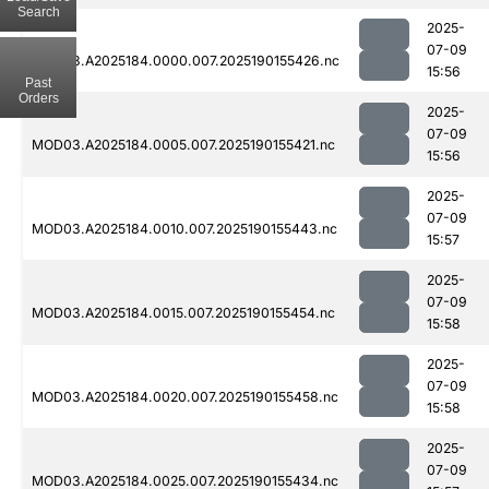
Search
2025-
07-09
MOD03.A2025184.0000.007.2025190155426.nc
15:56
Past
Orders
2025-
07-09
MOD03.A2025184.0005.007.2025190155421.nc
15:56
2025-
07-09
MOD03.A2025184.0010.007.2025190155443.nc
15:57
2025-
07-09
MOD03.A2025184.0015.007.2025190155454.nc
15:58
2025-
07-09
MOD03.A2025184.0020.007.2025190155458.nc
15:58
2025-
07-09
MOD03.A2025184.0025.007.2025190155434.nc