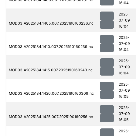
16:04
2025-
07-09
MOD03.A2025184.1405.007.2025190160236.nc
16:04
2025-
07-09
MOD03.A2025184.1410.007.2025190160239.nc
16:04
2025-
07-09
MOD03.A2025184.1415.007.2025190160243.nc
16:04
2025-
07-09
MOD03.A2025184.1420.007.2025190160309.nc
16:05
2025-
07-09
MOD03.A2025184.1425.007.2025190160256.nc
16:05
2025-