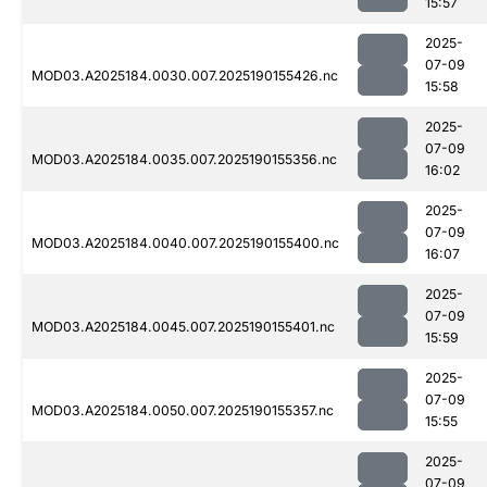
15:57
2025-
07-09
MOD03.A2025184.0030.007.2025190155426.nc
15:58
2025-
07-09
MOD03.A2025184.0035.007.2025190155356.nc
16:02
2025-
07-09
MOD03.A2025184.0040.007.2025190155400.nc
16:07
2025-
07-09
MOD03.A2025184.0045.007.2025190155401.nc
15:59
2025-
07-09
MOD03.A2025184.0050.007.2025190155357.nc
15:55
2025-
07-09