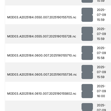
15:59
2025-
07-09
MOD03.A2025184.0550.007.2025190155705.nc
15:59
2025-
07-09
MOD03.A2025184.0555.007.2025190155728.nc
15:59
2025-
07-09
MOD03.A2025184.0600.007.2025190155710.nc
15:58
2025-
07-09
MOD03.A2025184.0605.007.2025190155736.nc
15:59
2025-
07-09
MOD03.A2025184.0610.007.2025190155802.nc
16:00
2025-
07-09