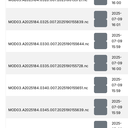
16:00
2025-
07-09
MOD03.A2025184.0325.007.2025190155839.nc
16:01
2025-
07-09
MOD03.A2025184.0330.007.2025190155644.nc
15:59
2025-
07-09
MOD03.A2025184.0335.007.2025190155728.nc
16:00
2025-
07-09
MOD03.A2025184.0340.007.2025190155651.nc
15:59
2025-
07-09
MOD03.A2025184.0345.007.2025190155639.nc
15:59
2025-