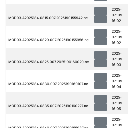
2025-
07-09
MOD03.A2025184.0815.007.2025190155942.nc
16:02
2025-
07-09
MOD03.A2025184.0820.007.2025190155956.nc
16:02
2025-
07-09
MOD03.A2025184.0825.007.2025190160029.nc
16:03
2025-
07-09
MOD03.A2025184.0830.007.2025190160107.nc
16:04
2025-
07-09
MOD03.A2025184.0835.007.2025190160227.nc
16:05
2025-
07-09
MOD03.A2025184.0840.007.2025190155937.nc