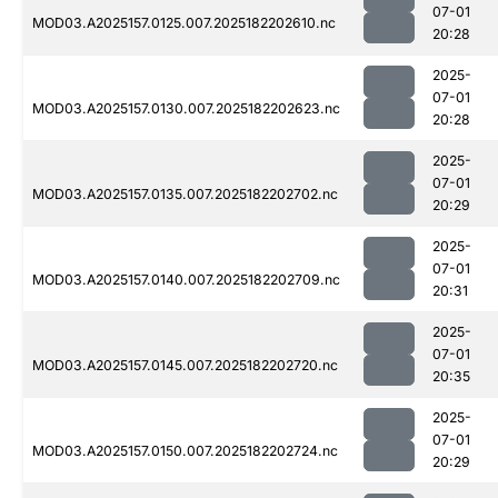
07-01
MOD03.A2025157.0125.007.2025182202610.nc
20:28
2025-
07-01
MOD03.A2025157.0130.007.2025182202623.nc
20:28
2025-
07-01
MOD03.A2025157.0135.007.2025182202702.nc
20:29
2025-
07-01
MOD03.A2025157.0140.007.2025182202709.nc
20:31
2025-
07-01
MOD03.A2025157.0145.007.2025182202720.nc
20:35
2025-
07-01
MOD03.A2025157.0150.007.2025182202724.nc
20:29