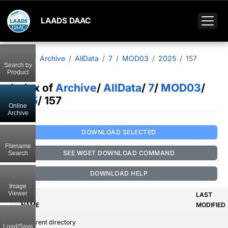
LAADS DAAC
Home
Archive
AllData
7
MOD03
2025
157
Search by
Product
Index of
Archive
/
AllData
/
7
/
MOD03
/
2025
/ 157
Online
Archive
DOWNLOAD SELECTED
Filename
SEE WGET DOWNLOAD COMMAND
Search
DOWNLOAD HELP
Image
Viewer
LAST
NAME
MODIFIED
..
Parent directory
Load/Save