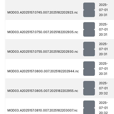
2025-
07-01
MOD03.A2025157.0745.007.2025182202923.nc
20:31
2025-
07-01
MOD03.A2025157.0750.007.2025182202935.nc
20:31
2025-
07-01
MOD03.A2025157.0755.007.2025182202930.nc
20:31
2025-
07-01
MOD03.A2025157.0800.007.2025182202944.nc
20:31
2025-
07-01
MOD03.A2025157.0805.007.2025182202955.nc
20:32
2025-
07-01
MOD03.A2025157.0810.007.2025182203007.nc
20:32