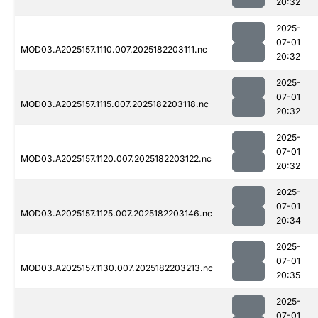
20:32
2025-
07-01
MOD03.A2025157.1110.007.2025182203111.nc
20:32
2025-
07-01
MOD03.A2025157.1115.007.2025182203118.nc
20:32
2025-
07-01
MOD03.A2025157.1120.007.2025182203122.nc
20:32
2025-
07-01
MOD03.A2025157.1125.007.2025182203146.nc
20:34
2025-
07-01
MOD03.A2025157.1130.007.2025182203213.nc
20:35
2025-
07-01