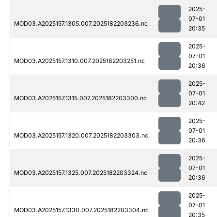
2025-
07-01
MOD03.A2025157.1305.007.2025182203236.nc
20:35
2025-
07-01
MOD03.A2025157.1310.007.2025182203251.nc
20:36
2025-
07-01
MOD03.A2025157.1315.007.2025182203300.nc
20:42
2025-
07-01
MOD03.A2025157.1320.007.2025182203303.nc
20:36
2025-
07-01
MOD03.A2025157.1325.007.2025182203324.nc
20:36
2025-
07-01
MOD03.A2025157.1330.007.2025182203304.nc
20:35