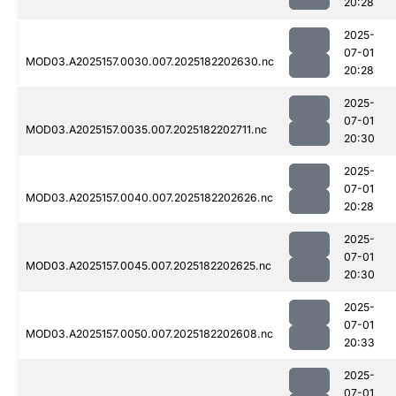
20:28
2025-
07-01
MOD03.A2025157.0030.007.2025182202630.nc
20:28
2025-
07-01
MOD03.A2025157.0035.007.2025182202711.nc
20:30
2025-
07-01
MOD03.A2025157.0040.007.2025182202626.nc
20:28
2025-
07-01
MOD03.A2025157.0045.007.2025182202625.nc
20:30
2025-
07-01
MOD03.A2025157.0050.007.2025182202608.nc
20:33
2025-
07-01