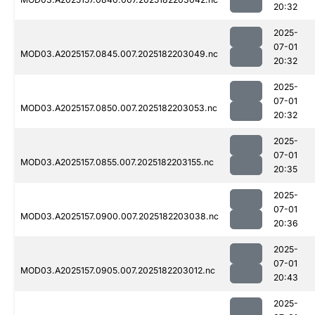
20:32
2025-
07-01
MOD03.A2025157.0845.007.2025182203049.nc
20:32
2025-
07-01
MOD03.A2025157.0850.007.2025182203053.nc
20:32
2025-
07-01
MOD03.A2025157.0855.007.2025182203155.nc
20:35
2025-
07-01
MOD03.A2025157.0900.007.2025182203038.nc
20:36
2025-
07-01
MOD03.A2025157.0905.007.2025182203012.nc
20:43
2025-