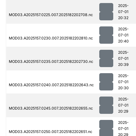
2025-
07-01
MOD03.A2025157.0225.007.2025182202708.nc
20:32
2025-
07-01
MOD03.A2025157.0230.007.2025182202810.nc
20:40
2025-
07-01
MOD03.A2025157.0235.007.2025182202730.nc
20:39
2025-
07-01
MOD03.A2025157.0240.007.2025182202643.nc
20:30
2025-
07-01
MOD03.A2025157.0245.007.2025182202655.nc
20:29
2025-
07-01
MOD03.A2025157.0250.007.2025182202651.nc
20:29