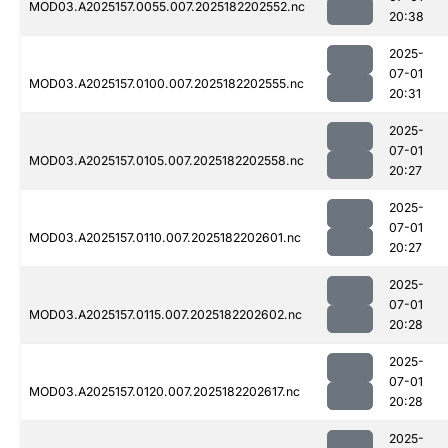
MOD03.A2025157.0055.007.2025182202552.nc
20:38
2025-
07-01
MOD03.A2025157.0100.007.2025182202555.nc
20:31
2025-
07-01
MOD03.A2025157.0105.007.2025182202558.nc
20:27
2025-
07-01
MOD03.A2025157.0110.007.2025182202601.nc
20:27
2025-
07-01
MOD03.A2025157.0115.007.2025182202602.nc
20:28
2025-
07-01
MOD03.A2025157.0120.007.2025182202617.nc
20:28
2025-