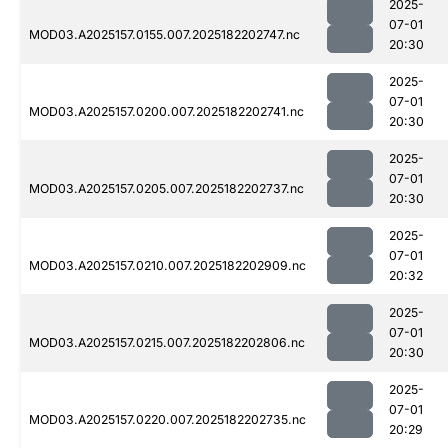
2025-
07-01
MOD03.A2025157.0155.007.2025182202747.nc
20:30
2025-
07-01
MOD03.A2025157.0200.007.2025182202741.nc
20:30
2025-
07-01
MOD03.A2025157.0205.007.2025182202737.nc
20:30
2025-
07-01
MOD03.A2025157.0210.007.2025182202909.nc
20:32
2025-
07-01
MOD03.A2025157.0215.007.2025182202806.nc
20:30
2025-
07-01
MOD03.A2025157.0220.007.2025182202735.nc
20:29