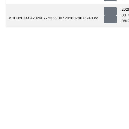
202
03-
MOD02HKM.A2026077.2355.007.2026078075240.nc
08: