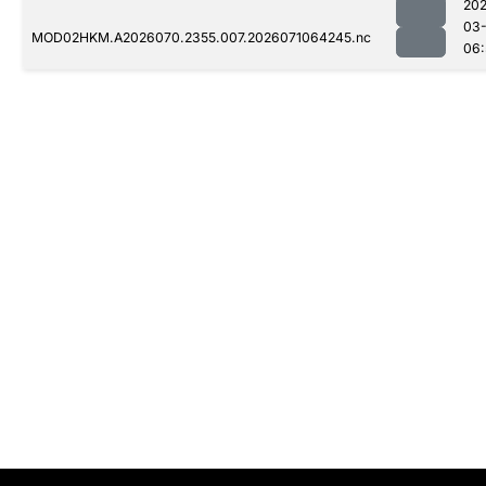
20
03-
MOD02HKM.A2026070.2355.007.2026071064245.nc
06: