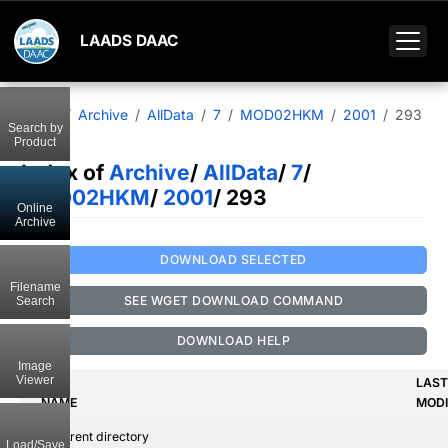
LAADS DAAC
Home
Archive
AllData
7
MOD02HKM
2001
293
Search by
Product
Index of
Archive
/
AllData
/
7
/
MOD02HKM
/
2001
/ 293
Online
Archive
DOWNLOAD SELECTED
Filename
SEE WGET DOWNLOAD COMMAND
Search
DOWNLOAD HELP
Image
Viewer
LAST
NAME
MODI
..
Parent directory
Load/Save