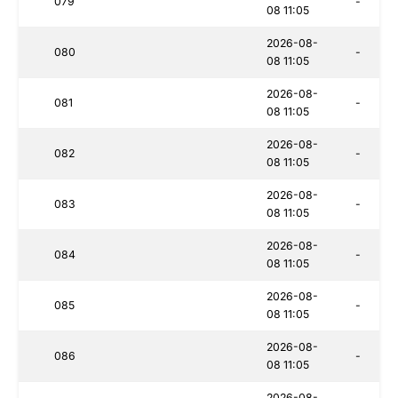
079
-
08 11:05
2026-08-
080
-
08 11:05
2026-08-
081
-
08 11:05
2026-08-
082
-
08 11:05
2026-08-
083
-
08 11:05
2026-08-
084
-
08 11:05
2026-08-
085
-
08 11:05
2026-08-
086
-
08 11:05
2026-08-