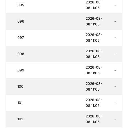
2026-08-
095
-
08 11:05
2026-08-
096
-
08 11:05
2026-08-
097
-
08 11:05
2026-08-
098
-
08 11:05
2026-08-
099
-
08 11:05
2026-08-
100
-
08 11:05
2026-08-
101
-
08 11:05
2026-08-
102
-
08 11:05