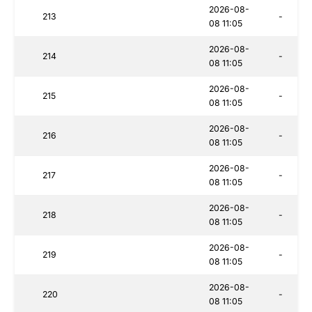
2026-08-
213
-
08 11:05
2026-08-
214
-
08 11:05
2026-08-
215
-
08 11:05
2026-08-
216
-
08 11:05
2026-08-
217
-
08 11:05
2026-08-
218
-
08 11:05
2026-08-
219
-
08 11:05
2026-08-
220
-
08 11:05