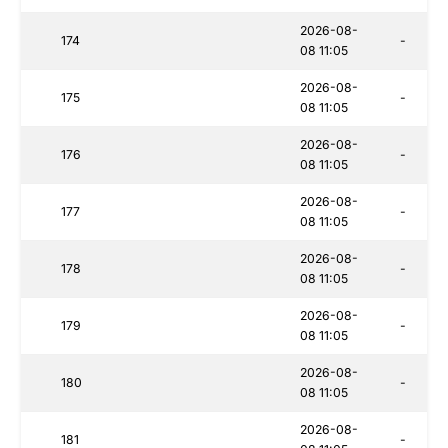
2026-08-
174
-
08 11:05
2026-08-
175
-
08 11:05
2026-08-
176
-
08 11:05
2026-08-
177
-
08 11:05
2026-08-
178
-
08 11:05
2026-08-
179
-
08 11:05
2026-08-
180
-
08 11:05
2026-08-
181
-