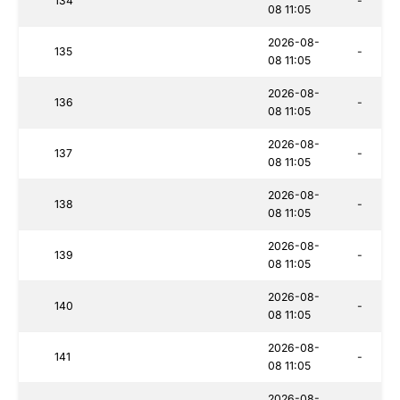
134
-
08 11:05
2026-08-
135
-
08 11:05
2026-08-
136
-
08 11:05
2026-08-
137
-
08 11:05
2026-08-
138
-
08 11:05
2026-08-
139
-
08 11:05
2026-08-
140
-
08 11:05
2026-08-
141
-
08 11:05
2026-08-