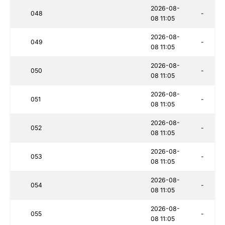
2026-08-
048
-
08 11:05
2026-08-
049
-
08 11:05
2026-08-
050
-
08 11:05
2026-08-
051
-
08 11:05
2026-08-
052
-
08 11:05
2026-08-
053
-
08 11:05
2026-08-
054
-
08 11:05
2026-08-
055
-
08 11:05