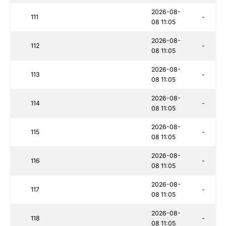
2026-08-
111
-
08 11:05
2026-08-
112
-
08 11:05
2026-08-
113
-
08 11:05
2026-08-
114
-
08 11:05
2026-08-
115
-
08 11:05
2026-08-
116
-
08 11:05
2026-08-
117
-
08 11:05
2026-08-
118
-
08 11:05