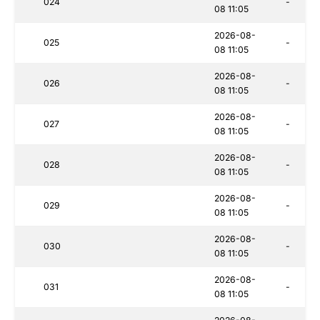
024
-
08 11:05
2026-08-
025
-
08 11:05
2026-08-
026
-
08 11:05
2026-08-
027
-
08 11:05
2026-08-
028
-
08 11:05
2026-08-
029
-
08 11:05
2026-08-
030
-
08 11:05
2026-08-
031
-
08 11:05