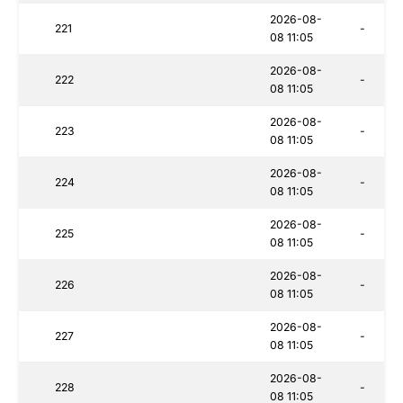
2026-08-
221
-
08 11:05
2026-08-
222
-
08 11:05
2026-08-
223
-
08 11:05
2026-08-
224
-
08 11:05
2026-08-
225
-
08 11:05
2026-08-
226
-
08 11:05
2026-08-
227
-
08 11:05
2026-08-
228
-
08 11:05