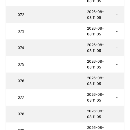
08 11:05
2026-08-
072
-
08 11:05
2026-08-
073
-
08 11:05
2026-08-
074
-
08 11:05
2026-08-
075
-
08 11:05
2026-08-
076
-
08 11:05
2026-08-
077
-
08 11:05
2026-08-
078
-
08 11:05
2026-08-