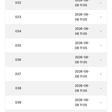
2026-08-
032
-
08 11:05
2026-08-
033
-
08 11:05
2026-08-
034
-
08 11:05
2026-08-
035
-
08 11:05
2026-08-
036
-
08 11:05
2026-08-
037
-
08 11:05
2026-08-
038
-
08 11:05
2026-08-
039
-
08 11:05