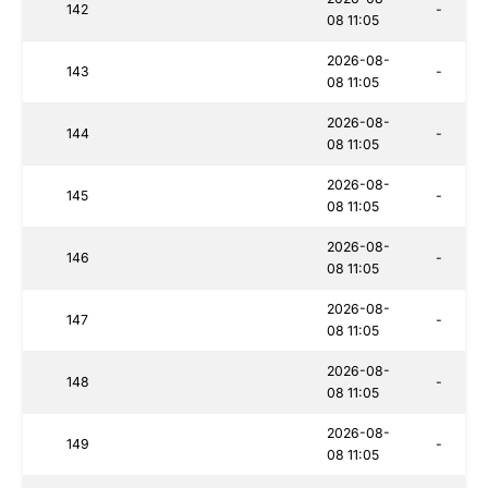
142
-
08 11:05
2026-08-
143
-
08 11:05
2026-08-
144
-
08 11:05
2026-08-
145
-
08 11:05
2026-08-
146
-
08 11:05
2026-08-
147
-
08 11:05
2026-08-
148
-
08 11:05
2026-08-
149
-
08 11:05