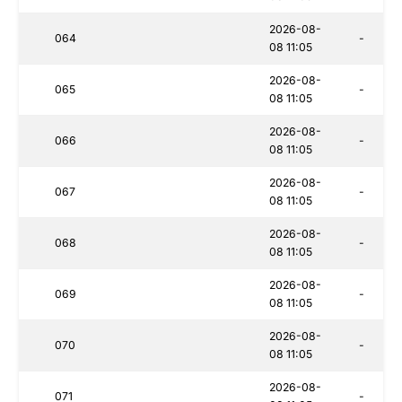
2026-08-
064
-
08 11:05
2026-08-
065
-
08 11:05
2026-08-
066
-
08 11:05
2026-08-
067
-
08 11:05
2026-08-
068
-
08 11:05
2026-08-
069
-
08 11:05
2026-08-
070
-
08 11:05
2026-08-
071
-