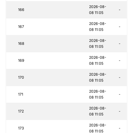
2026-08-
166
-
08 11:05
2026-08-
167
-
08 11:05
2026-08-
168
-
08 11:05
2026-08-
169
-
08 11:05
2026-08-
170
-
08 11:05
2026-08-
171
-
08 11:05
2026-08-
172
-
08 11:05
2026-08-
173
-
08 11:05