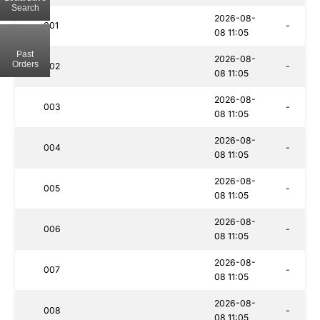
Search
2026-08-
001
-
08 11:05
Past
2026-08-
Orders
002
-
08 11:05
2026-08-
003
-
08 11:05
2026-08-
004
-
08 11:05
2026-08-
005
-
08 11:05
2026-08-
006
-
08 11:05
2026-08-
007
-
08 11:05
2026-08-
008
-
08 11:05