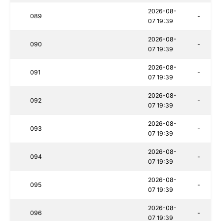
2026-08-
089
-
07 19:39
2026-08-
090
-
07 19:39
2026-08-
091
-
07 19:39
2026-08-
092
-
07 19:39
2026-08-
093
-
07 19:39
2026-08-
094
-
07 19:39
2026-08-
095
-
07 19:39
2026-08-
096
-
07 19:39