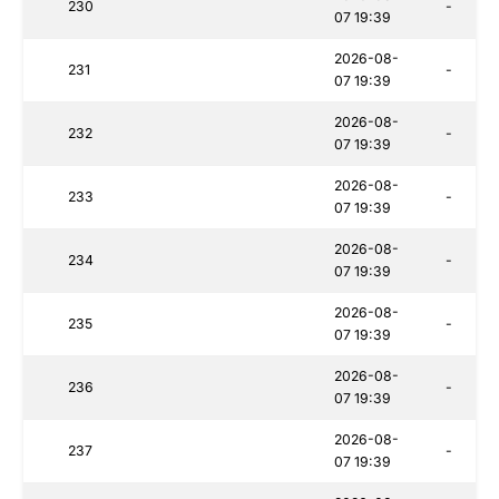
230
-
07 19:39
2026-08-
231
-
07 19:39
2026-08-
232
-
07 19:39
2026-08-
233
-
07 19:39
2026-08-
234
-
07 19:39
2026-08-
235
-
07 19:39
2026-08-
236
-
07 19:39
2026-08-
237
-
07 19:39