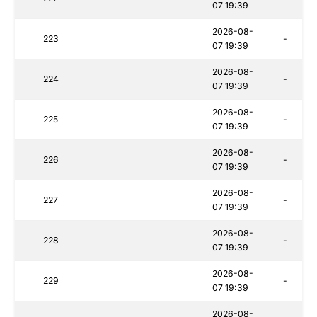
07 19:39
2026-08-
223
-
07 19:39
2026-08-
224
-
07 19:39
2026-08-
225
-
07 19:39
2026-08-
226
-
07 19:39
2026-08-
227
-
07 19:39
2026-08-
228
-
07 19:39
2026-08-
229
-
07 19:39
2026-08-