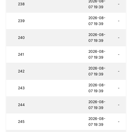
2026-08-
238
-
07 19:39
2026-08-
239
-
07 19:39
2026-08-
240
-
07 19:39
2026-08-
241
-
07 19:39
2026-08-
242
-
07 19:39
2026-08-
243
-
07 19:39
2026-08-
244
-
07 19:39
2026-08-
245
-
07 19:39