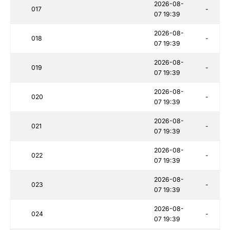
2026-08-
017
-
07 19:39
2026-08-
018
-
07 19:39
2026-08-
019
-
07 19:39
2026-08-
020
-
07 19:39
2026-08-
021
-
07 19:39
2026-08-
022
-
07 19:39
2026-08-
023
-
07 19:39
2026-08-
024
-
07 19:39