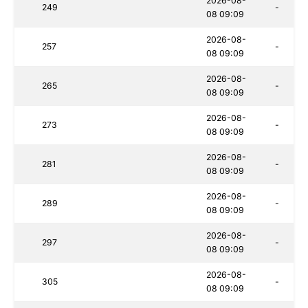
2026-08-
249
-
08 09:09
2026-08-
257
-
08 09:09
2026-08-
265
-
08 09:09
2026-08-
273
-
08 09:09
2026-08-
281
-
08 09:09
2026-08-
289
-
08 09:09
2026-08-
297
-
08 09:09
2026-08-
305
-
08 09:09