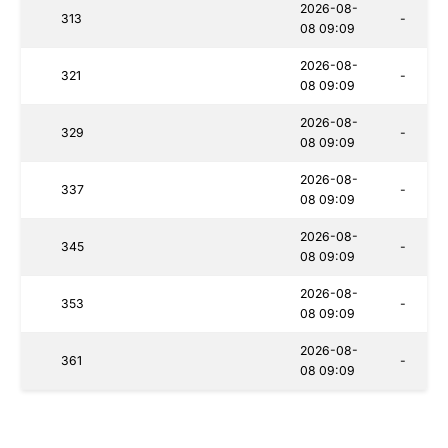
2026-08-
313
-
08 09:09
2026-08-
321
-
08 09:09
2026-08-
329
-
08 09:09
2026-08-
337
-
08 09:09
2026-08-
345
-
08 09:09
2026-08-
353
-
08 09:09
2026-08-
361
-
08 09:09