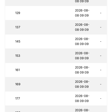
08 09:09
2026-08-
129
-
08 09:09
2026-08-
137
-
08 09:09
2026-08-
145
-
08 09:09
2026-08-
153
-
08 09:09
2026-08-
161
-
08 09:09
2026-08-
169
-
08 09:09
2026-08-
177
-
08 09:09
2026-08-