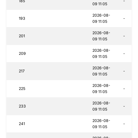
185
-
09 11:05
2026-08-
193
-
09 11:05
2026-08-
201
-
09 11:05
2026-08-
209
-
09 11:05
2026-08-
217
-
09 11:05
2026-08-
225
-
09 11:05
2026-08-
233
-
09 11:05
2026-08-
241
-
09 11:05