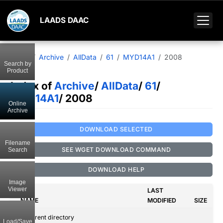
LAADS DAAC
Home
Archive
AllData
61
MYD14A1
2008
Search by
Product
Index of
Archive
/
AllData
/
61
/
MYD14A1
/ 2008
Online
Archive
DOWNLOAD SELECTED
Filename
SEE WGET DOWNLOAD COMMAND
Search
DOWNLOAD HELP
Image
Viewer
LAST
NAME
MODIFIED
SIZE
..
Parent directory
Load/Save