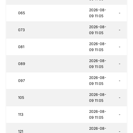
2026-08-
065
-
09 11:05
2026-08-
073
-
09 11:05
2026-08-
081
-
09 11:05
2026-08-
089
-
09 11:05
2026-08-
097
-
09 11:05
2026-08-
105
-
09 11:05
2026-08-
113
-
09 11:05
2026-08-
121
-