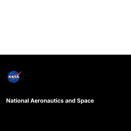
National Aeronautics and Space
Administration
NASA explores the unknown in air and space,
innovates for the benefit of humanity, and
inspires the world through discovery.