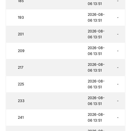
185
-
06 13:51
2026-08-
193
-
06 13:51
2026-08-
201
-
06 13:51
2026-08-
209
-
06 13:51
2026-08-
217
-
06 13:51
2026-08-
225
-
06 13:51
2026-08-
233
-
06 13:51
2026-08-
241
-
06 13:51