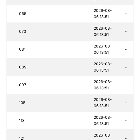
2026-08-
065
-
06 13:51
2026-08-
073
-
06 13:51
2026-08-
081
-
06 13:51
2026-08-
089
-
06 13:51
2026-08-
097
-
06 13:51
2026-08-
105
-
06 13:51
2026-08-
113
-
06 13:51
2026-08-
121
-