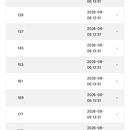
06 13:51
2026-08-
129
-
06 13:51
2026-08-
137
-
06 13:51
2026-08-
145
-
06 13:51
2026-08-
153
-
06 13:51
2026-08-
161
-
06 13:51
2026-08-
169
-
06 13:51
2026-08-
177
-
06 13:51
2026-08-