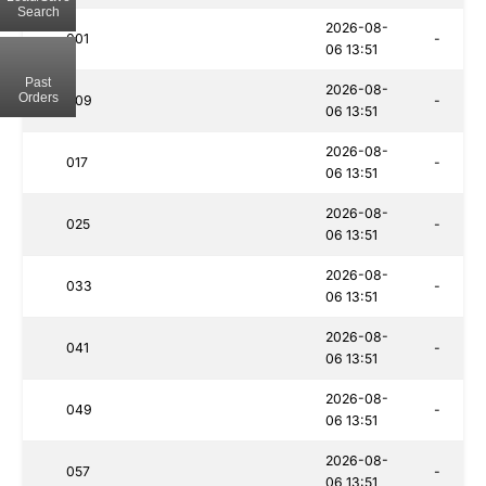
Search
2026-08-
001
-
06 13:51
Past
2026-08-
Orders
009
-
06 13:51
2026-08-
017
-
06 13:51
2026-08-
025
-
06 13:51
2026-08-
033
-
06 13:51
2026-08-
041
-
06 13:51
2026-08-
049
-
06 13:51
2026-08-
057
-
06 13:51