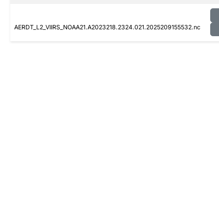
AERDT_L2_VIIRS_NOAA21.A2023218.2324.021.2025209155532.nc